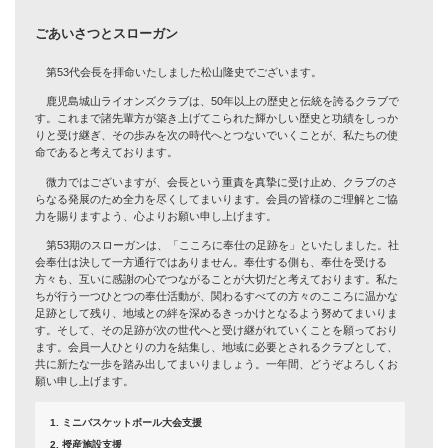
ごあいさつとスローガン
第53代会長を拝命いたしました松山隆史でございます。
鹿児島城山ライオンズクラブは、50年以上の歴史と伝統を誇るクラブで
す。これまで諸先輩方が築き上げてこられた輝かしい歴史と功績をしっか
りと受け継ぎ、その歩みを次の時代へとつないでいくことが、私たちの使
命であると考えております。
微力ではございますが、会長という重責を真摯に受け止め、クラブのさ
らなる発展のため全力を尽くしてまいります。会員の皆様のご理解とご協
力を賜りますよう、心よりお願い申し上げます。
第53期のスローガンは、「こころに奉仕の足跡を」といたしました。社
会奉仕は決して一方通行ではありません。奉仕する側も、奉仕を受ける
方々も、互いに感謝の心でつながることが大切だと考えております。私た
ちが行う一つひとつの奉仕活動が、関わるすべての方々のこころに温かな
足跡として残り、地域との絆を深めるきっかけとなるよう努めてまいりま
す。そして、その足跡が次の世代へと受け継がれていくことを願っており
ます。会員一人ひとりの力を結集し、地域に必要とされるクラブとして、
共に新たな一歩を踏み出してまいりましょう。一年間、どうぞよろしくお
願い申し上げます。
ミニバスケットボール大会支援
授産施設支援