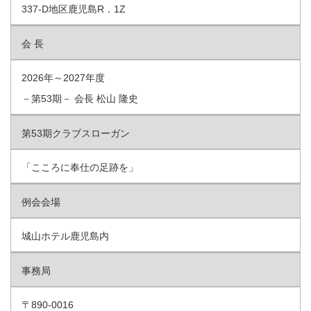
337-D地区鹿児島R．1Z
会 長
2026年～2027年度
－第53期－ 会長 松山 隆史
第53期クラブスローガン
「こころに奉仕の足跡を」
例会会場
城山ホテル鹿児島内
事務局
〒890-0016