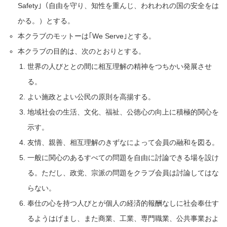
Safety｣（自由を守り、知性を重んじ、われわれの国の安全をは
かる。）とする。
本クラブのモットーは｢We Serve｣とする。
本クラブの目的は、次のとおりとする。
世界の人びととの間に相互理解の精神をつちかい発展させ
る。
よい施政とよい公民の原則を高揚する。
地域社会の生活、文化、福祉、公徳心の向上に積極的関心を
示す。
友情、親善、相互理解のきずなによって会員の融和を図る。
一般に関心のあるすべての問題を自由に討論できる場を設け
る。ただし、政党、宗派の問題をクラブ会員は討論してはな
らない。
奉仕の心を持つ人びとが個人の経済的報酬なしに社会奉仕す
るようはげまし、また商業、工業、専門職業、公共事業およ