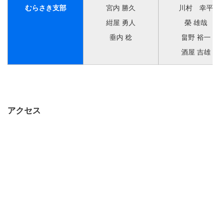
むらさき支部
宮内 勝久
川村 幸平
紺屋 勇人
榮 雄哉
垂内 稔
畠野 裕一
酒屋 吉雄
アクセス