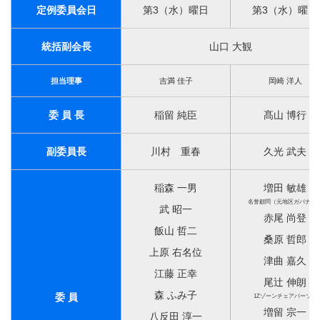
定例委員会日
第3（水）曜日
第3（水）曜日
統括副会長
山口 大観
担当理事
吉満 佳子
岡崎 洋人
委 員 長
稲留 純臣
髙山 博行
副委員長
川村 重春
久光 武夫
稲森 一男
増田 敏雄
名誉顧問（元地区ガバナー
武 昭一
赤尾 尚登
飯山 哲二
桑原 哲郎
上原 右名位
津曲 嘉久
江藤 正幸
尾辻 伸朗
森 ふみ子
委 員
1Zゾーンチェアパーソン
増留 宗一
八反田 淳一