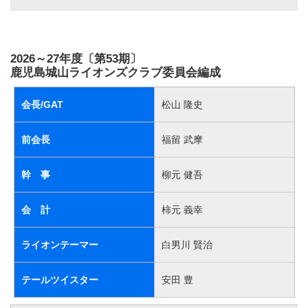
2026～27年度〔第53期〕
鹿児島城山ライオンズクラブ委員会編成
会長/GAT
松山 隆史
前会長
福留 武摩
幹 事
柳元 健吾
会 計
柿元 義幸
ライオンテーマー
白男川 賢治
テールツイスター
安田 豊