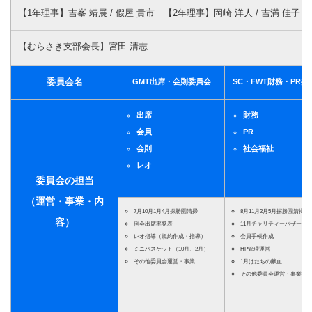
【1年理事】吉峯 靖展 / 假屋 貴市 【2年理事】岡崎 洋人 / 吉満 佳子 
【むらさき支部会長】宮田 清志
委員会名
GMT出席・会則委員会
SC・FWT財務・PR委
出席
財務
会員
PR
会則
社会福祉
レオ
委員会の担当
（運営・事業・内
7月10月1月4月探勝園清掃
8月11月2月5月探勝園清掃
容）
例会出席率発表
11月チャリティーバザー
レオ指導（規約作成・指導）
会員手帳作成
ミニバスケット（10月、2月）
HP管理運営
その他委員会運営・事業
1月はたちの献血
その他委員会運営・事業