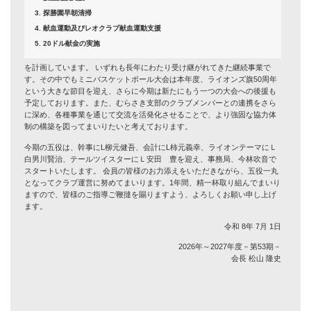
探勝園早朝清掃
献血運動及びレオクラブ献血運動支援
20ドル献金の実施
を計画しています。 いずれも長年にわたり受け継がれてきた継続事業で
す。その中でもミニバスケットボール大会は本年度、ライオンズ旗50周年
という大きな節目を迎え、さらに今期は新たにもう一つの大会への後援も
予定しております。また、むらさき支部のクラブメンバーとの連携をさら
に深め、各種事業を通じて交流を活発化させることで、より強固な協力体
制の構築を図ってまいりたいと考えております。
今期の五役は、幹事にL柳元健吾、会計にL柿元義幸、ライオンテーマにＬ
白男川賢治、テールツイスターにＬ安田 豊を迎え、事務局、今林吹音で
スタートいたします。 会員の皆様のお力添えをいただきながら、五役一丸
となってクラブ運営に努めてまいります。1年間、精一杯取り組んでまいり
ますので、皆様のご指導ご鞭撻を賜りますよう、よろしくお願い申し上げ
ます。
令和 8年 7月 1日
2026年～2027年度－第53期－
会長 松山 隆史