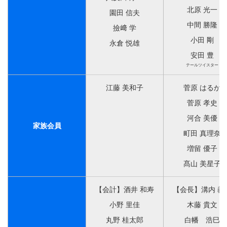
北原 光一
園田 信夫
中間 勝隆
撿﨑 学
小田 剛
永倉 悦雄
安田 豊
テールツイスター
江藤 美和子
菅原 はるか
菅原 孝史
河合 美優
家族会員
町田 真理奈
増留 優子
髙山 美星子
【会計】酒井 和寿
【会長】溝内 義
小野 里佳
木藤 貴文
丸野 桂太郎
白幡 浩巳