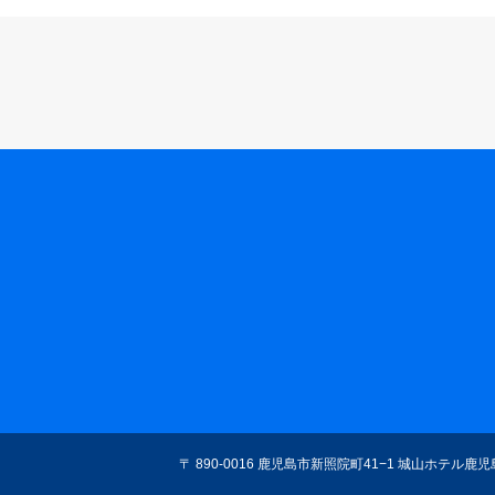
〒 890-0016 鹿児島市新照院町41−1 城山ホテル鹿児