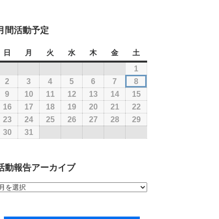
月間活動予定
日
日
月
月
火
火
水
水
木
木
金
金
土
土
曜
曜
曜
曜
曜
曜
曜
1
2026
日
日
日
日
日
日
日
年
2
2026
3
2026
4
2026
5
2026
6
2026
7
2026
8
2026
8
年
年
年
年
年
年
年
9
2026
10
2026
11
2026
12
2026
13
2026
14
2026
15
2026
月
8
8
8
8
8
8
8
年
年
年
年
年
年
年
16
2026
17
2026
18
2026
19
2026
20
2026
21
2026
22
2026
1
月
月
月
月
月
月
月
8
8
8
8
8
8
8
年
年
年
年
年
年
年
23
2026
24
2026
25
2026
26
2026
27
2026
28
2026
29
2026
日
2
3
4
5
6
7
8
月
月
月
月
月
月
月
8
8
8
8
8
8
8
年
年
年
年
年
年
年
30
2026
31
2026
日
日
日
日
日
日
日
9
10
11
12
13
14
15
月
月
月
月
月
月
月
8
8
8
8
8
8
8
年
年
日
日
日
日
日
日
日
16
17
18
19
20
21
22
月
月
月
月
月
月
月
8
8
活動報告アーカイブ
日
日
日
日
日
日
日
23
24
25
26
27
28
29
月
月
日
日
日
日
日
日
日
30
31
活
日
日
動
報
告