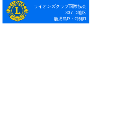
ア
ライオンズクラブ国際協会
ー
337-D地区
カ
鹿児島R・沖縄R
イ
ブ