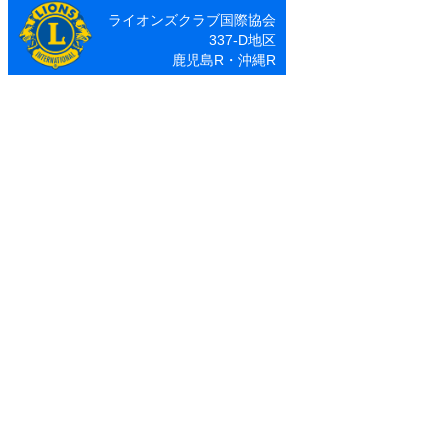
ア
ライオンズクラブ国際協会
ー
337-D地区
カ
鹿児島R・沖縄R
イ
ブ