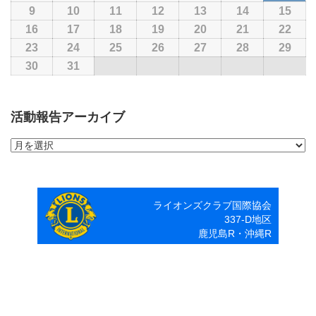
8
年
年
年
年
年
年
年
9
2026
10
2026
11
2026
12
2026
13
2026
14
2026
15
202
月
8
8
8
8
8
8
8
年
年
年
年
年
年
年
16
2026
17
2026
18
2026
19
2026
20
2026
21
2026
22
202
1
月
月
月
月
月
月
月
8
8
8
8
8
8
8
年
年
年
年
年
年
年
23
2026
24
2026
25
2026
26
2026
27
2026
28
2026
29
202
日
2
3
4
5
6
7
8
月
月
月
月
月
月
月
8
8
8
8
8
8
8
年
年
年
年
年
年
年
30
2026
31
2026
日
日
日
日
日
日
日
9
10
11
12
13
14
15
月
月
月
月
月
月
月
8
8
8
8
8
8
8
年
年
日
日
日
日
日
日
日
16
17
18
19
20
21
22
月
月
月
月
月
月
月
8
8
活動報告アーカイブ
日
日
日
日
日
日
日
23
24
25
26
27
28
29
月
月
日
日
日
日
日
日
日
30
31
活
日
日
動
報
告
ア
ライオンズクラブ国際協会
ー
337-D地区
カ
鹿児島R・沖縄R
イ
ブ